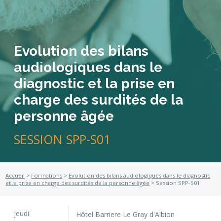
Evolution des bilans
audiologiques dans le
diagnostic et la prise en
charge des surdités de la
personne âgée
SESSION SPP-S01
Accueil
>
Formations
>
Evolution des bilans audiologiques dans le diagnostic
et la prise en charge des surdités de la personne âgée
> Session SPP-S01
jeudi
Hôtel Barriere Le Gray d'Albion