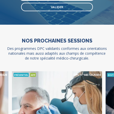
NOS PROCHAINES SESSIONS
Des programmes DPC validants conformes aux orientations
nationales mais aussi adaptés aux champs de compétence
de notre spécialité médico-chirurgicale.
25028
DPC n°44372325034
PRÉSENTIEL
APP
DIST