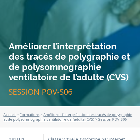
Améliorer l’interprétation
des tracés de polygraphie et
de polysomnographie
ventilatoire de l’adulte (CVS)
SESSION POV-S06
Accueil
>
Formations
>
Améliorer l’interprétation des tracés de polygraphie
et de polysomnographie ventilatoire de l’adulte (CVS)
> Session POV-S06
mercredi
Classe virtuelle synchrone par internet,