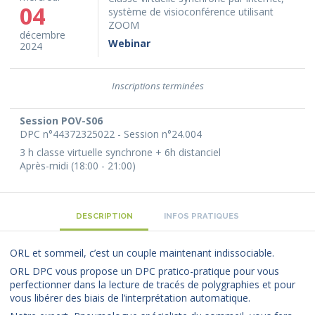
04
système de visioconférence utilisant
ZOOM
décembre
Webinar
2024
Inscriptions terminées
Session POV-S06
DPC n°44372325022 - Session n°24.004
3 h classe virtuelle synchrone + 6h distanciel
Après-midi (18:00 - 21:00)
DESCRIPTION
INFOS PRATIQUES
ORL et sommeil, c’est un couple maintenant indissociable.
ORL DPC vous propose un DPC pratico-pratique pour vous
perfectionner dans la lecture de tracés de polygraphies et pour
vous libérer des biais de l’interprétation automatique.