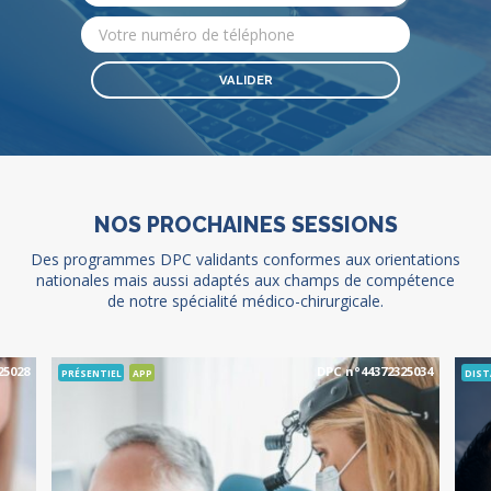
NOS PROCHAINES SESSIONS
Des programmes DPC validants conformes aux orientations
nationales mais aussi adaptés aux champs de compétence
de notre spécialité médico-chirurgicale.
25028
DPC n°44372325034
PRÉSENTIEL
APP
DIST