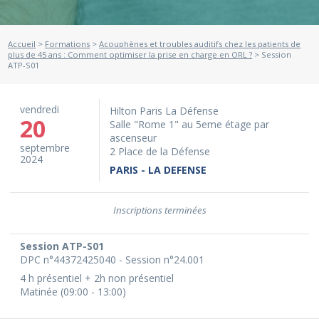
Accueil
>
Formations
>
Acouphènes et troubles auditifs chez les patients de
plus de 45 ans : Comment optimiser la prise en charge en ORL ?
> Session
ATP-S01
vendredi
Hilton Paris La Défense
20
Salle "Rome 1" au 5eme étage par
ascenseur
septembre
2 Place de la Défense
2024
PARIS - LA DEFENSE
Inscriptions terminées
Session ATP-S01
DPC n°44372425040 - Session n°24.001
4 h présentiel + 2h non présentiel
Matinée (09:00 - 13:00)