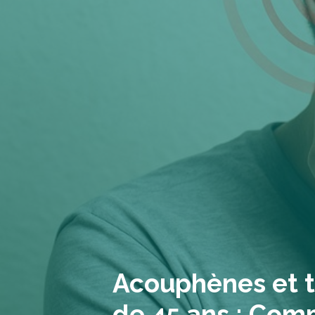
Acouphènes et tr
de 45 ans : Com