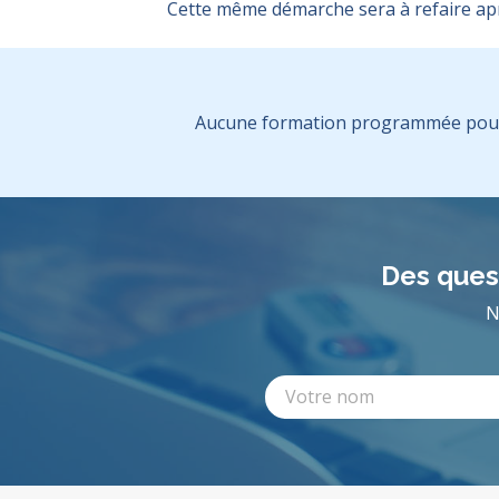
Cette même démarche sera à refaire aprè
Aucune formation programmée pour 
Des quest
N