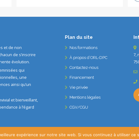
Plan du site
In
s et de non
Nos formations
hacun de s’inscrire
7,
À propos d’ORL-DPC
ente évolution.
75
Contactez-nous
emnisées qui
ionnelles, une
Financement
nces ainsi qu’un
Vie privée
Mentions légales
ivial et bienveillant,
pendance à l’égard
CGV/CGU
eilleure expérience sur notre site web. Si vous continuez à utiliser ce