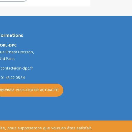
formations
ORL-DPC
 rue Ernest Cresson,
014 Paris
contact@orl-dpc.fr
01 43 22 08 34
ABONNEZ-VOUS À NOTRE ACTUALITÉ!
 site, nous supposerons que vous en êtes satisfait.