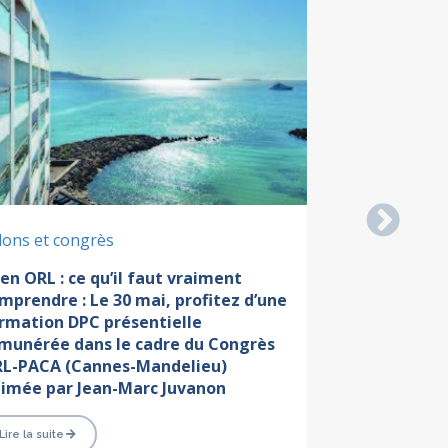
Ne
lons et congrès
Actualités
 en ORL : ce qu’il faut vraiment
Démembremen
mprendre : Le 30 mai, profitez d’une
Nationale du
rmation DPC présentielle
munérée dans le cadre du Congrès
Lire la suite
L-PACA (Cannes-Mandelieu)
imée par Jean-Marc Juvanon
Lire la suite