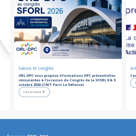
Salons et congrès
Act
ORL-DPC vous propose 4 formations DPC présentielles
Cer
rémunérées à l’occasion du Congrès de la SFORL 8 & 9
octobre 2026 (CNIT Paris La Défense)
Lire la suite