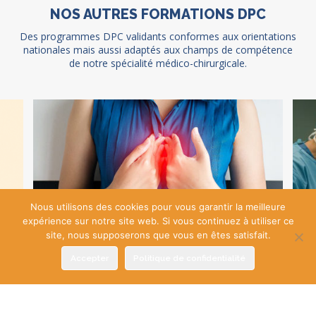
NOS AUTRES FORMATIONS DPC
Des programmes DPC validants conformes aux orientations
nationales mais aussi adaptés aux champs de compétence
de notre spécialité médico-chirurgicale.
Nous utilisons des cookies pour vous garantir la meilleure
expérience sur notre site web. Si vous continuez à utiliser ce
site, nous supposerons que vous en êtes satisfait.
Accepter
Politique de confidentialité
Innovations dans la prise en charge des
Ge
manifestations ORL du reflux gastro-œsophagien
ind
de 