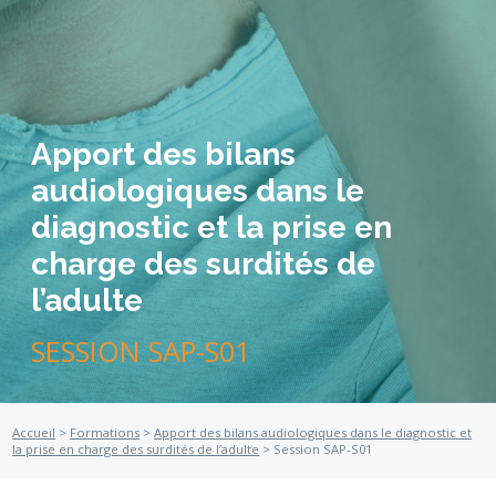
Apport des bilans
audiologiques dans le
diagnostic et la prise en
charge des surdités de
l’adulte
SESSION SAP-S01
Accueil
>
Formations
>
Apport des bilans audiologiques dans le diagnostic et
la prise en charge des surdités de l’adulte
> Session SAP-S01