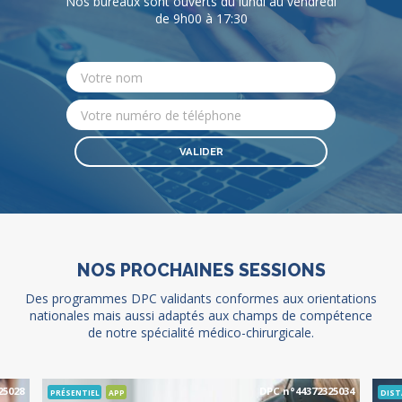
Nos bureaux sont ouverts du lundi au vendredi
de 9h00 à 17:30
NOS PROCHAINES SESSIONS
Des programmes DPC validants conformes aux orientations
nationales mais aussi adaptés aux champs de compétence
de notre spécialité médico-chirurgicale.
25028
DPC n°44372325034
PRÉSENTIEL
APP
DIST