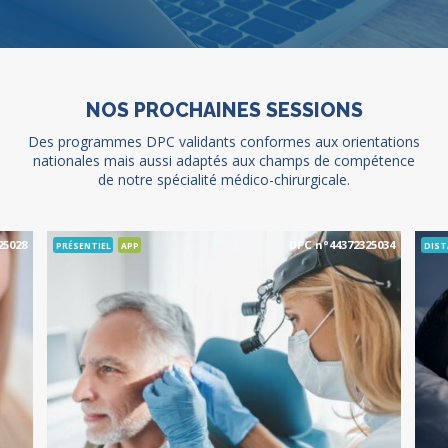
NOS PROCHAINES SESSIONS
Des programmes DPC validants conformes aux orientations
nationales mais aussi adaptés aux champs de compétence
de notre spécialité médico-chirurgicale.
25028
DPC n°44372325034
PRÉSENTIEL
APP
DIST