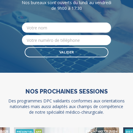
Nos bureaux sont ouverts du lundi au vendredi
de 9h00 à 17:30
NOS PROCHAINES SESSIONS
Des programmes DPC validants conformes aux orientations
nationales mais aussi adaptés aux champs de compétence
de notre spécialité médico-chirurgicale.
25028
DPC n°44372325034
PRÉSENTIEL
APP
DIST