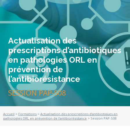
Actualisation des
prescriptions d’antibiotiques
en pathologies ORL en
prévention de
l’antibiorésistance
SESSION PAP-S08
Accueil
>
Formations
>
Actualisation des prescriptions d’antibiotiques en
pathologies ORL en prévention de l’antibiorésistance
> Session PAP-S08