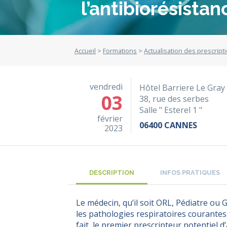
l’antibiorésistan
Accueil
>
Formations
>
Actualisation des prescript
vendredi
Hôtel Barriere Le Gray
03
38, rue des serbes
Salle " Esterel 1 "
février
06400 CANNES
2023
DESCRIPTION
INFOS PRATIQUES
Le médecin, qu’il soit ORL, Pédiatre ou
les pathologies respiratoires courantes, 
fait, le premier prescripteur potentiel d’