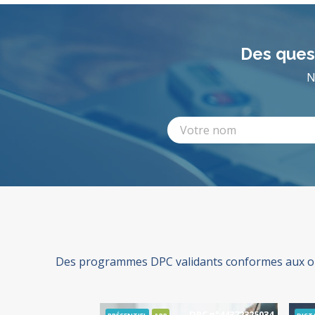
Des quest
N
Des programmes DPC validants conformes aux ori
DPC n°44372325028
DPC n°44372325034