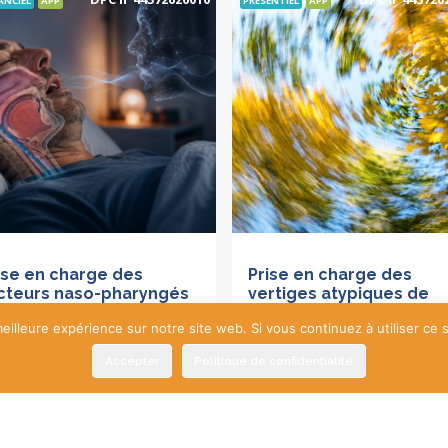
ANCIEL
APP
PRÉSENTIEL
APP
ise en charge des
Prise en charge des
cteurs naso-pharyngés
vertiges atypiques de
ns le cadre du
l’adulte en pratique
eilleure expérience sur notre site web. Si vous continuez à utiliser ce
ndrome d’Apnées
quotidienne
structives du Sommeil
Accepter
Politique de confidentialité
PARIS - LA
08-10-
AOS) de l’adulte (CVS)
DÉFENSE
2026
11/2
EBINAR
23-09-2026
14/15