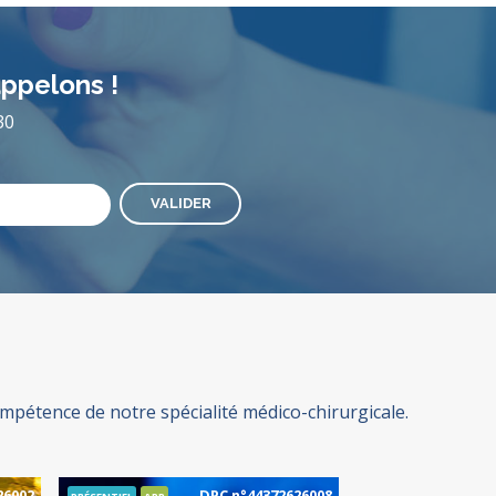
appelons !
30
étence de notre spécialité médico-chirurgicale.
26002
DPC n°44372626008