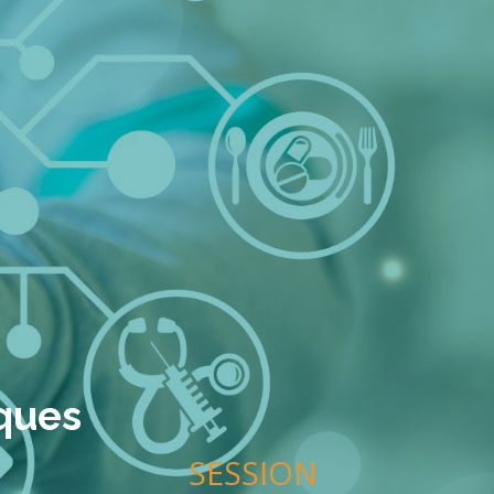
iques
SESSION