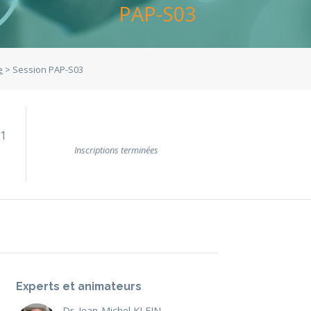
PAP-S03
e
> Session PAP-S03
01
Inscriptions terminées
Experts et animateurs
Dr. Jean-Michel KLEIN