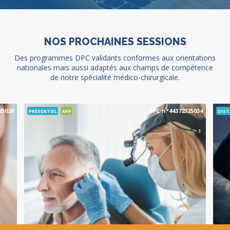
NOS PROCHAINES SESSIONS
Des programmes DPC validants conformes aux orientations
nationales mais aussi adaptés aux champs de compétence
de notre spécialité médico-chirurgicale.
25028
DPC n°44372325034
PRÉSENTIEL
APP
DIST