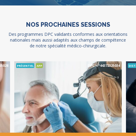
NOS PROCHAINES SESSIONS
Des programmes DPC validants conformes aux orientations
nationales mais aussi adaptés aux champs de compétence
de notre spécialité médico-chirurgicale.
25028
DPC n°44372325034
PRÉSENTIEL
APP
DIST